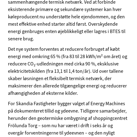
sammenhængende termisk netværk. Ved at forbinde
eksisterende primære og sekundære systemer kan hver
køleproducent nu understøtte hele ejendommen, og den
mest effektive enhed starter altid først. Overskydende
energi genbruges enten øjeblikkeligt eller lagres i BTES til
senere brug.
Det nye system forventes at reducere forbruget af købt
energi med omkring 65 % (fra 83 til 28 kWh/m² om året) og
reducere CO₂-udledningen med cirka 90 %, eksklusive
elektricitetskilden (fra 13,1 til 1,4 ton/år). Ud over tallene
skaber løsningen et fleksibelt termisk netværk, der
maksimerer den allerede tilgængelige energi og reducerer
afhængigheden af eksterne kilder.
For Skandia Fastigheter bygger valget af Energy Machines
på dokumenteret tillid og ydeevne. Tidligere samarbejder,
herunder den geotermiske ombygning af shoppingcentret
Frölunda Torg – som nu har været i drift i seks år og
overgår forventningerne til ydeevnen – og den nyligt