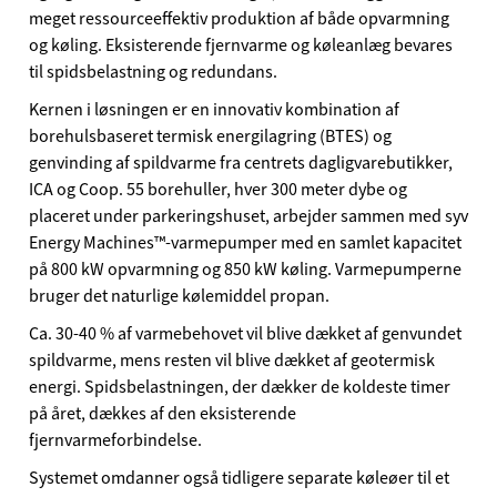
meget ressourceeffektiv produktion af både opvarmning
og køling. Eksisterende fjernvarme og køleanlæg bevares
til spidsbelastning og redundans.
Kernen i løsningen er en innovativ kombination af
borehulsbaseret termisk energilagring (BTES) og
genvinding af spildvarme fra centrets dagligvarebutikker,
ICA og Coop. 55 borehuller, hver 300 meter dybe og
placeret under parkeringshuset, arbejder sammen med syv
Energy Machines™-varmepumper med en samlet kapacitet
på 800 kW opvarmning og 850 kW køling. Varmepumperne
bruger det naturlige kølemiddel propan.
Ca. 30-40 % af varmebehovet vil blive dækket af genvundet
spildvarme, mens resten vil blive dækket af geotermisk
energi. Spidsbelastningen, der dækker de koldeste timer
på året, dækkes af den eksisterende
fjernvarmeforbindelse.
Systemet omdanner også tidligere separate køleøer til et