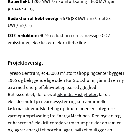
Køleeffekt
: 1200 MWh/år komfortkøling + 800 MWh/år
proceskøling
Reduktion af købt energi
: 65 % (83 kWh/m2/år til 28
kWh/m2/år)
CO2-reduktion:
90 % reduktion i driftsmæssige
CO2
emissioner
, eksklusive elektricitetskilde
Projektoversigt:
Tyresö Centrum, et 45.000 m² stort shoppingcenter bygget i
1965 og beliggende lige uden for Stockholm, går ind i en ny
æra med energieffektivitet og bæredygtighed.
Butikscentret, der ejes af
Skandia Fastigheter
, får sit
eksisterende fjernvarmesystem og konventionelle
kølemaskiner udskiftet og optimeret med en integreret
varmepumpeløsning fra Energy Machines. Den nye anlæg
er baseret på elektrificerede varmepumper, der opsamler
og lagrer energi i et borehullager, hvilket muliggør en