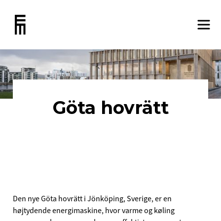
Göta hovrätt
Den nye Göta hovrätt i Jönköping, Sverige, er en
højtydende energimaskine, hvor varme og køling