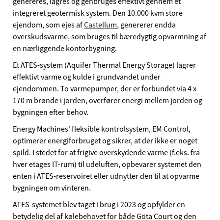
genereres, lagres og genbruges effektivt gennem et
integreret geotermisk system. Den 10.000 kvm store
ejendom, som ejes af
Castellum
, genererer endda
overskudsvarme, som bruges til bæredygtig opvarmning af
en nærliggende kontorbygning.
Et ATES-system (Aquifer Thermal Energy Storage) lagrer
effektivt varme og kulde i grundvandet under
ejendommen. To varmepumper, der er forbundet via 4 x
170 m brønde i jorden, overfører energi mellem jorden og
bygningen efter behov.
Energy Machines' fleksible kontrolsystem, EM Control,
optimerer energiforbruget og sikrer, at der ikke er noget
spild. I stedet for at frigive overskydende varme (f.eks. fra
hver etages IT-rum) til udeluften, opbevarer systemet den
enten i ATES-reservoiret eller udnytter den til at opvarme
bygningen om vinteren.
ATES-systemet blev taget i brug i 2023 og opfylder en
betydelig del af kølebehovet for både Göta Court og den